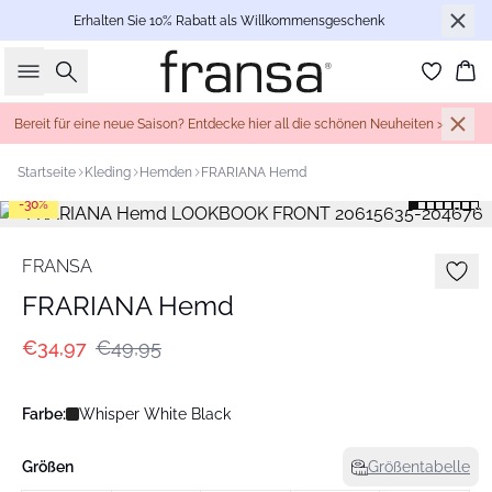
Erhalten Sie 10% Rabatt als Willkommensgeschenk
Suche
Wa
Bereit für eine neue Saison? Entdecke hier all die schönen Neuheiten >
Startseite
Kleding
Hemden
FRARIANA Hemd
-30%
FRANSA
FRARIANA Hemd
€34,97
€49,95
Farbe:
Whisper White Black
Größen
Größentabelle