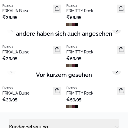
Fransa
Fransa
Neu
Neu
FRKALIA Bluse
FRMITTY Rock
€39,95
€59,95
Previous slide
Next s
andere haben sich auch angesehen
Fransa
Fransa
Neu
Neu
FRKALIA Bluse
FRMITTY Rock
€39,95
€59,95
Previous slide
Next s
Vor kurzem gesehen
Fransa
Fransa
Neu
Neu
FRKALIA Bluse
FRMITTY Rock
€39,95
€59,95
Kundenbetreuung