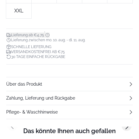
XXL
*
Lieferung ab €4,75
Lieferung zwischen mo. 10. aug. - di. 11. aug.
SCHNELLE LIEFERUNG
VERSANDKOSTENFREI AB €75
30 TAGE EINFACHE RÜCKGABE
Über das Produkt
Zahlung, Lieferung und Rückgabe
Pflege- & Waschhinweise
Previous slide
Next s
Das könnte Ihnen auch gefallen