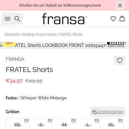
Erhalten Sie 10% Rabatt als Willkommensgeschenk
Suche
Wa
Startseite
Kleding
Kurze Hosen
FRATEL Shorts
-30%
FRANSA
FRATEL Shorts
€34,97
€49,95
Farbe:
Whisper White Melange
Größen
Größentabelle
XS
S
M
L
XL