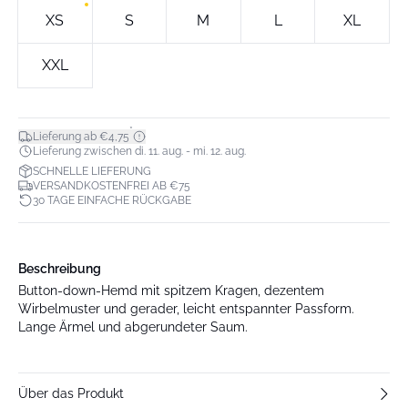
XS
S
M
L
XL
XXL
*
Lieferung ab €4,75
Lieferung zwischen di. 11. aug. - mi. 12. aug.
SCHNELLE LIEFERUNG
VERSANDKOSTENFREI AB €75
30 TAGE EINFACHE RÜCKGABE
Beschreibung
Button-down-Hemd mit spitzem Kragen, dezentem
Wirbelmuster und gerader, leicht entspannter Passform.
Lange Ärmel und abgerundeter Saum.
Über das Produkt