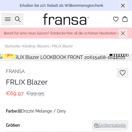
Erhalten Sie 10% Rabatt als Willkommensgeschenk
Suche
Wa
Bereit für eine neue Saison? Entdecke hier all die schönen Neuheiten >
Startseite
Kleding
Blazers
FRLIX Blazer
-30%
FRANSA
FRLIX Blazer
€69,97
€99,95
Farbe:
Drizzle Melange / Grey
Größen
Größentabelle