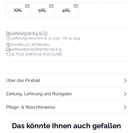
XXL
3XL
4XL
*
Lieferung ab €4,75
Lieferung zwischen di. 11. aug. - mi. 12. aug.
SCHNELLE LIEFERUNG
VERSANDKOSTENFREI AB €75
30 TAGE EINFACHE RÜCKGABE
Über das Produkt
Zahlung, Lieferung und Rückgabe
Pflege- & Waschhinweise
Das könnte Ihnen auch gefallen