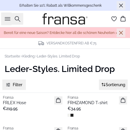
Erhalten Sie 10% Rabatt als Willkommensgeschenk
Suche
Wa
Bereit für eine neue Saison? Entdecke hier all die schönen Neuheiten >
VERSANDKOSTENFREI AB €75
Startseite
Kleding
Leder-Styles. Limited Drop
Leder-Styles. Limited Drop
Filter
Sortierung
Fransa
Fransa
Extended size
FRLEX Hose
FRHIZAMOND T-shirt
€219,95
€34,95
Fransa
Fransa