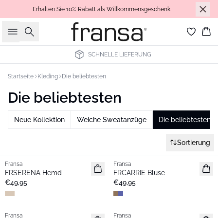
Erhalten Sie 10% Rabatt als Willkommensgeschenk
Suche
Wa
SCHNELLE LIEFERUNG
Startseite
Kleding
Die beliebtesten
Die beliebtesten
Neue Kollektion
Weiche Sweatanzüge
Die beliebtesten
Sortierung
Fransa
Fransa
Neu
Neu
FRSERENA Hemd
FRCARRIE Bluse
Favoriten
Favoriten
€49,95
€49,95
Fransa
Fransa