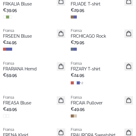
Neu
Extended size
FRKALIA Bluse
FRJADE T-shirt
Favoriten
Neu
€39,95
€29,95
Fransa
Fransa
Extended size
Neu
FRSEEN Bluse
FRCHICAGO Rock
Neu
Favoriten
€24,95
€79,95
Neuheiten ansehen >
Fransa
Fransa
Neu
Extended size
FRARIANA Hemd
FRZARY T-shirt
Favoriten
Neu
€59,95
€24,95
+
2
Fransa
Fransa
Extended size
Neu
FREASA Bluse
FRCAIA Pullover
Neu
Favoriten
€49,95
€49,95
Fransa
Fransa
Neu
Neu
FRENA Kleid
FRAURORA Sweatshirt