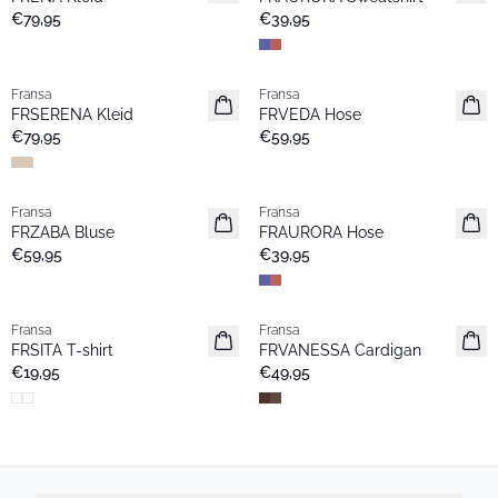
Favoriten
Favoriten
€79,95
€39,95
Fransa
Fransa
Neu
Neu
FRSERENA Kleid
FRVEDA Hose
Favoriten
Favoriten
€79,95
€59,95
Fransa
Fransa
Neu
Neu
FRZABA Bluse
FRAURORA Hose
Favoriten
Favoriten
€59,95
€39,95
Fransa
Fransa
Neu
Extended size
FRSITA T-shirt
FRVANESSA Cardigan
Favoriten
Neu
€19,95
€49,95