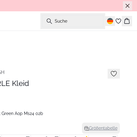
Suche
Ware
SH
E Kleid
k Green Aop Ms24 02b
Größentabelle