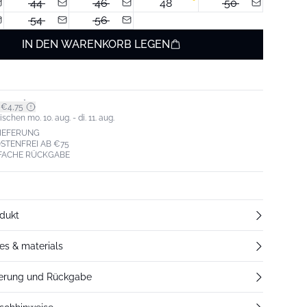
44
46
48
50
54
56
IN DEN WARENKORB LEGEN
*
 €4,75
schen mo. 10. aug. - di. 11. aug.
LIEFERUNG
STENFREI AB €75
NFACHE RÜCKGABE
dukt
res & materials
ferung und Rückgabe