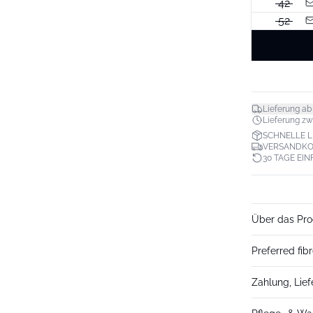
42
52
Lieferung ab
Lieferung zwi
SCHNELLE 
VERSANDKO
30 TAGE EI
Über das Pro
Preferred fib
Zahlung, Lie