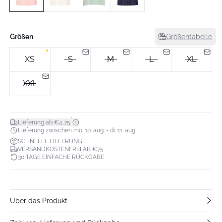
Größen
Größentabelle
XS
S
M
L
XL
XXL
*
Lieferung ab €4,75
Lieferung zwischen mo. 10. aug. - di. 11. aug.
SCHNELLE LIEFERUNG
VERSANDKOSTENFREI AB €75
30 TAGE EINFACHE RÜCKGABE
Über das Produkt