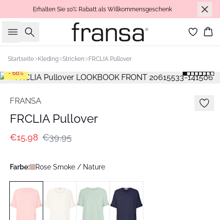
Erhalten Sie 10% Rabatt als Willkommensgeschenk
Suche
Wa
Startseite
Kleding
Stricken
FRCLIA Pullover
- 60%
FRANSA
FRCLIA Pullover
€15,98
€39,95
Farbe:
Rose Smoke / Nature