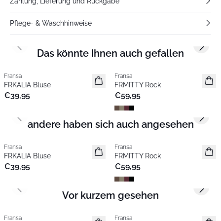
Zahlung, Lieferung und Rückgabe
Pflege- & Waschhinweise
Previous slide
Next s
Das könnte Ihnen auch gefallen
Fransa
Fransa
Neu
Neu
FRKALIA Bluse
FRMITTY Rock
€39,95
€59,95
Previous slide
Next s
andere haben sich auch angesehen
Fransa
Fransa
Neu
Neu
FRKALIA Bluse
FRMITTY Rock
€39,95
€59,95
Previous slide
Next s
Vor kurzem gesehen
Fransa
Fransa
Neu
Neu