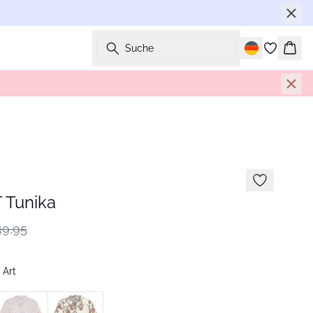
Suche
Ware
 Tunika
9,95
 Art