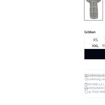
Größen
XS
XXL
Lieferung ab
Lieferung zwis
SCHNELLE 
VERSANDKO
30 TAGE EI