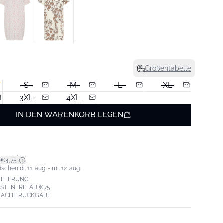
Größentabelle
S
M
L
XL
3XL
4XL
IN DEN WARENKORB LEGEN
*
 €4,75
chen di. 11. aug. - mi. 12. aug.
LIEFERUNG
STENFREI AB €75
NFACHE RÜCKGABE