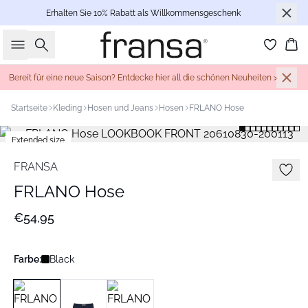
Erhalten Sie 10% Rabatt als Willkommensgeschenk
Suche
Wa
Bereit für eine neue Saison? Entdecke hier all die schönen Neuheiten >
Startseite
Kleding
Hosen und Jeans
Hosen
FRLANO Hose
Extended size
Basic
FRANSA
FRLANO Hose
€54,95
Farbe:
Black