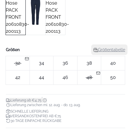
Größen
Größentabelle
32
34
36
38
40
42
44
46
48
50
*
Lieferung ab €4,75
Lieferung zwischen mi. 12. aug. - do. 13. aug.
SCHNELLE LIEFERUNG
VERSANDKOSTENFREI AB €75
30 TAGE EINFACHE RÜCKGABE