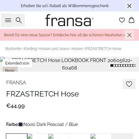
Erhalten Sie 10% Rabatt als Willkommensgeschenk
Suche
Wa
Bereit für eine neue Saison? Entdecke hier all die schönen Neuheiten >
Startseite
Kleding
Hosen und Jeans
Hosen
FRZASTRETCH Hose
Extended size
Basic
FRANSA
FRZASTRETCH Hose
€44,99
Farbe:
(Noos) Dark Peacoat / Blue