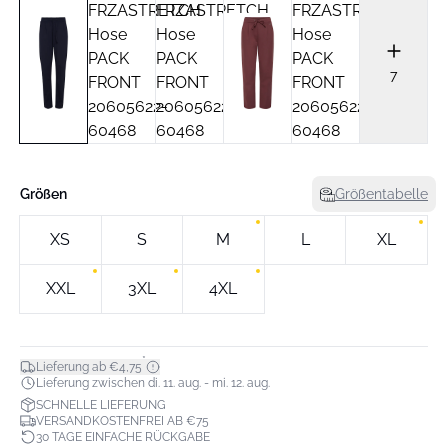
7
Größen
Größentabelle
XS
S
M
L
XL
XXL
3XL
4XL
*
Lieferung ab €4,75
Lieferung zwischen di. 11. aug. - mi. 12. aug.
SCHNELLE LIEFERUNG
VERSANDKOSTENFREI AB €75
30 TAGE EINFACHE RÜCKGABE