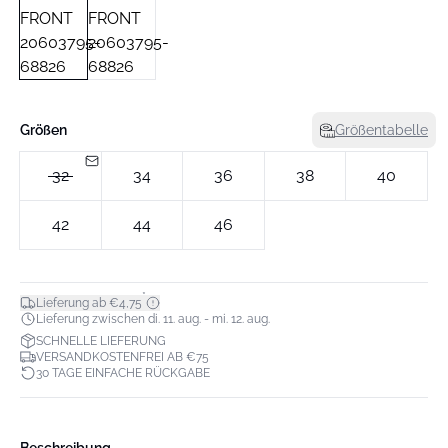
Größen
Größentabelle
32
34
36
38
40
42
44
46
*
Lieferung ab €4,75
Lieferung zwischen di. 11. aug. - mi. 12. aug.
SCHNELLE LIEFERUNG
VERSANDKOSTENFREI AB €75
30 TAGE EINFACHE RÜCKGABE