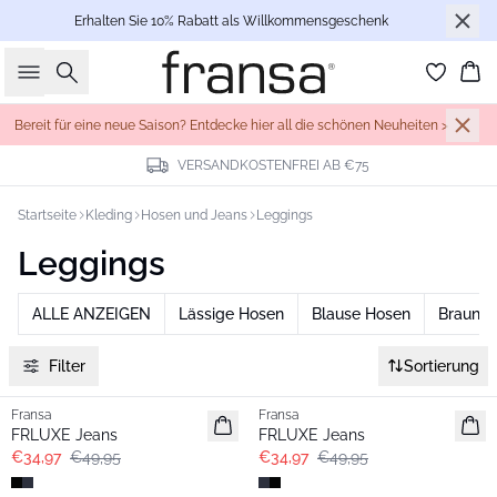
Erhalten Sie 10% Rabatt als Willkommensgeschenk
Suche
Wa
Bereit für eine neue Saison? Entdecke hier all die schönen Neuheiten >
VERSANDKOSTENFREI AB €75
Startseite
Kleding
Hosen und Jeans
Leggings
Leggings
ALLE ANZEIGEN
Lässige Hosen
Blause Hosen
Braune
Filter
Sortierung
-30%
-30%
Fransa
Fransa
Extended size
Extended size
FRLUXE Jeans
FRLUXE Jeans
€34,97
€49,95
€34,97
€49,95