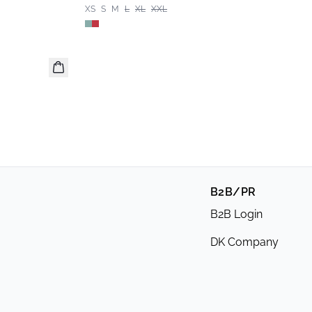
XS
S
M
L
XL
XXL
B2B/PR
B2B Login
DK Company