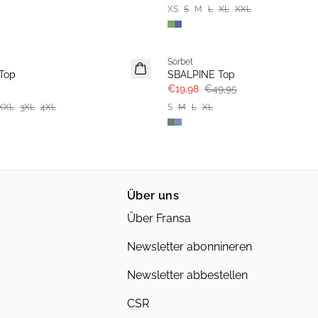
XS
S
M
L
XL
XXL
- 60%
Sorbet
Top
SBALPINE Top
€19,98
€49,95
XXL
3XL
4XL
S
M
L
XL
Über uns
Über Fransa
Newsletter abonnineren
Newsletter abbestellen
CSR