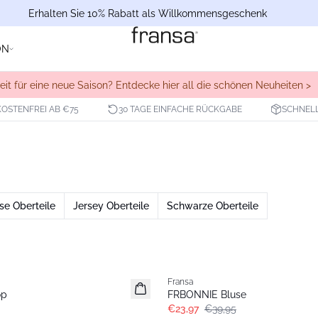
Erhalten Sie 10% Rabatt als Willkommensgeschenk
ON
eit für eine neue Saison? Entdecke hier all die schönen Neuheiten >
OSTENFREI AB €75
30 TAGE EINFACHE RÜCKGABE
SCHNELL
se Oberteile
Jersey Oberteile
Schwarze Oberteile
- 40%
Fransa
op
FRBONNIE Bluse
€23,97
€39,95