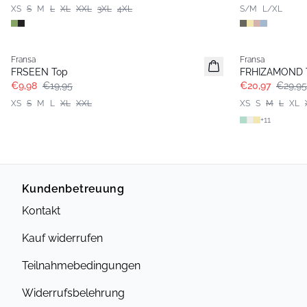
XS
S
M
L
XL
XXL
3XL
4XL
S/M
L/XL
- 50%
-30%
Fransa
Fransa
FRSEEN Top
FRHIZAMOND 
€9,98
€19,95
€20,97
€29,95
XS
S
M
L
XL
XXL
XS
S
M
L
XL
+
11
Kundenbetreuung
Kontakt
Kauf widerrufen
Teilnahmebedingungen
Widerrufsbelehrung