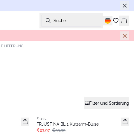
Suche
Ware
E LIEFERUNG
Filter und Sortierung
- 40%
Fransa
FRJUSTINA BL 1 Kurzarm-Bluse
€23,97
€39,95