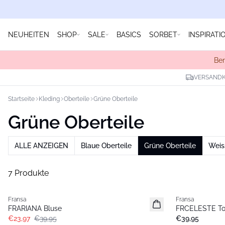
NEUHEITEN
SHOP
SALE
BASICS
SORBET
INSPIRATI
Ber
VERSANDK
Startseite
Kleding
Oberteile
Grüne Oberteile
Grüne Oberteile
ALLE ANZEIGEN
Blaue Oberteile
Grüne Oberteile
Weis
7 Produkte
- 40%
Fransa
Fransa
Neu
FRARIANA Bluse
FRCELESTE T
€23,97
€39,95
€39,95