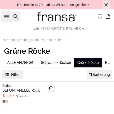
Erhalten Sie 10% Rabatt als Willkommensgeschenk
Suche
Wa
VERSANDKOSTENFREI AB €75
Startseite
Kleding
Röcke
Grüne Röcke
Grüne Röcke
ALLE ANZEIGEN
Schwarze Röcken
Grüne Röcke
Blau
Filter
Sortierung
- 40%
Sorbet
SBFONTANELLE Rock
€35,97
€59,95