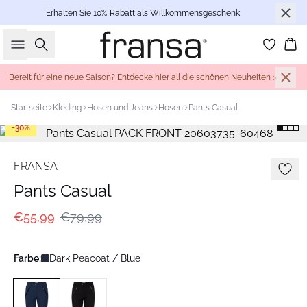
Erhalten Sie 10% Rabatt als Willkommensgeschenk
Suche
Wa
Bereit für eine neue Saison? Entdecke hier all die schönen Neuheiten >
Startseite
Kleding
Hosen und Jeans
Hosen
Pants Casual
-30%
FRANSA
Pants Casual
€55,99
€79,99
Farbe:
Dark Peacoat / Blue