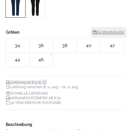
Größen
Größentabelle
34
36
38
40
42
44
46
*
Lieferung ab €4,75
Lieferung zwischen di. 11. aug. - mi. 12. aug.
SCHNELLE LIEFERUNG
VERSANDKOSTENFREI AB €75
30 TAGE EINFACHE RÜCKGABE
Beschreibung