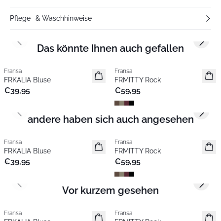
Pflege- & Waschhinweise
Previous slide
Next s
Das könnte Ihnen auch gefallen
Fransa
Fransa
Neu
Neu
FRKALIA Bluse
FRMITTY Rock
€39,95
€59,95
Previous slide
Next s
andere haben sich auch angesehen
Fransa
Fransa
Neu
Neu
FRKALIA Bluse
FRMITTY Rock
€39,95
€59,95
Previous slide
Next s
Vor kurzem gesehen
Fransa
Fransa
Neu
Neu