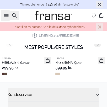
Tilmeld dig
her
og få
15%
på din første ordre*
Søg
Ku
Klar til en ny sæson? Se alle de skønne nyheder her >
LEVERING 2-3 ARBEJDSDAGE
NYHEDER
Previous slide
Next s
MEST POPULÆRE STYLES
Fransa
Fransa
Nyhed
Nyhed
FRBLAZER Bukser
FRSERENA Kjole
Populær
299,95 kr.
599,95 kr.
HVERDAGSFAVORITTER
BLUSER
KJOLER
NY KOLLEKTION
JEANS
Kundeservice