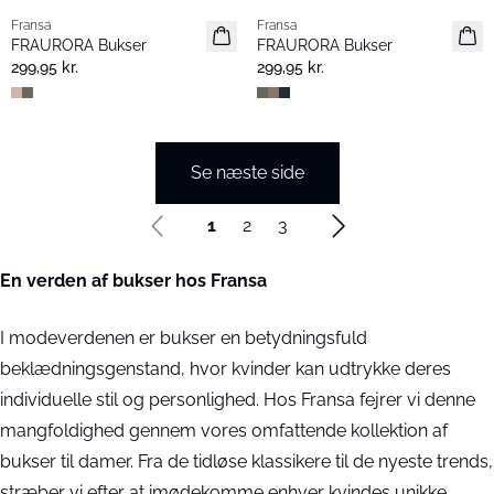
Fransa
Fransa
Extended size
FRAURORA Bukser
FRAURORA Bukser
299,95 kr.
299,95 kr.
Se næste side
1
2
3
En verden af bukser hos Fransa
I modeverdenen er bukser en betydningsfuld
beklædningsgenstand, hvor kvinder kan udtrykke deres
individuelle stil og personlighed. Hos Fransa fejrer vi denne
mangfoldighed gennem vores omfattende kollektion af
bukser til damer. Fra de tidløse klassikere til de nyeste trends,
stræber vi efter at imødekomme enhver kvindes unikke