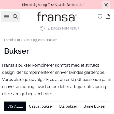
Tilmeld dig
her
og få
15%
på din første ordre*
Søg
Ku
30 DAGES NEM RETUR
Forside
Tøj
Bukser og jeans
Bukser
Bukser
Fransa's bukser kombinerer komfort med et stilfuldt
design, der komplimenterer enhver kvindes garderobe.
Vores alsidige udvalg sikrer, at du er klædt passende på til
enhver anledning, hvad enten det er arbejde, afslapning
eller særlige begivenheder.
VIS ALLE
Casual bukser
Blå bukser
Brune bukser
S