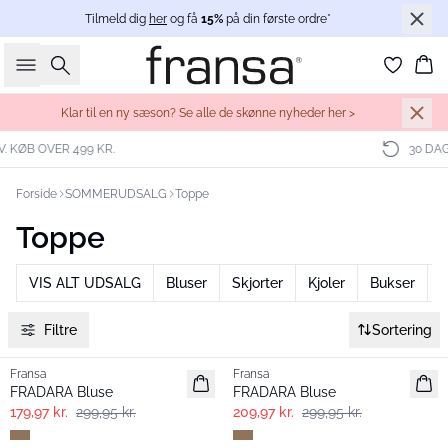
Tilmeld dig
her
og få
15%
på din første ordre*
Søg
Ku
Klar til en ny sæson? Se alle de skønne nyheder her >
30 DAGES NEM RETUR
Forside
SOMMERUDSALG
Toppe
Toppe
VIS ALT UDSALG
Bluser
Skjorter
Kjoler
Bukser
T
Filtre
Sortering
- 40%
-30%
Fransa
Fransa
FRADARA Bluse
FRADARA Bluse
179,97 kr.
299,95 kr.
209,97 kr.
299,95 kr.
- 40%
-30%