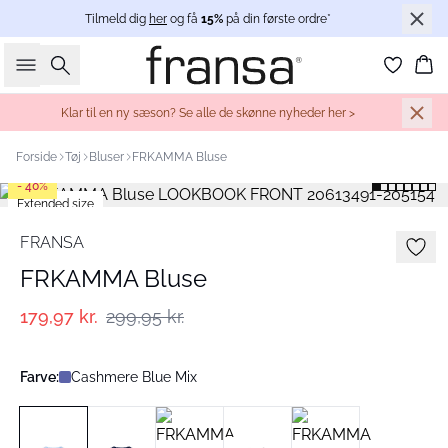
Tilmeld dig
her
og få
15%
på din første ordre*
Søg
Ku
Klar til en ny sæson? Se alle de skønne nyheder her >
Forside
Tøj
Bluser
FRKAMMA Bluse
- 40%
Extended size
FRANSA
FRKAMMA Bluse
179,97 kr.
299,95 kr.
Farve:
Cashmere Blue Mix