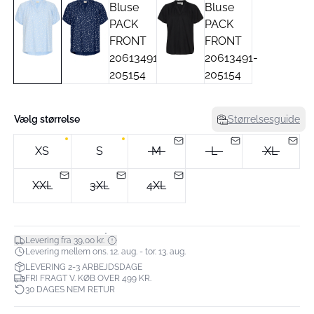
Vælg størrelse
Størrelsesguide
XS
S
M
L
XL
XXL
3XL
4XL
*
Levering fra 39,00 kr.
Levering mellem ons. 12. aug. - tor. 13. aug.
LEVERING 2-3 ARBEJDSDAGE
FRI FRAGT V. KØB OVER 499 KR.
30 DAGES NEM RETUR