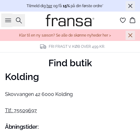
Tilmeld dig
her
og få
15%
på din første ordre*
Søg
Ku
Klar til en ny sæson? Se alle de skønne nyheder her >
FRI FRAGT V. KØB OVER 499 KR.
Find butik
Kolding
Skovvangen 42 6000 Kolding
Tlf.: 75509697
Åbningstider: