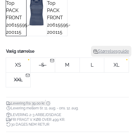
Vælg størrelse
Størrelsesguide
XS
S
M
L
XL
XXL
*
Levering fra 39,00 kr.
Levering mellem tir. 11. aug. - ons. 12. aug.
LEVERING 2-3 ARBEJDSDAGE
FRI FRAGT V. KØB OVER 499 KR.
30 DAGES NEM RETUR