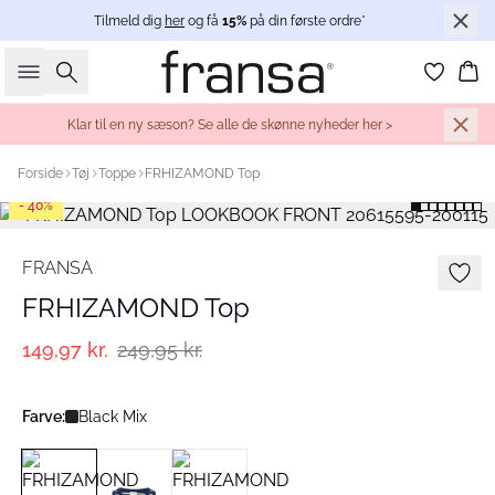
Tilmeld dig
her
og få
15%
på din første ordre*
Søg
Ku
Klar til en ny sæson? Se alle de skønne nyheder her >
Forside
Tøj
Toppe
FRHIZAMOND Top
- 40%
FRANSA
FRHIZAMOND Top
149,97 kr.
249,95 kr.
Farve:
Black Mix