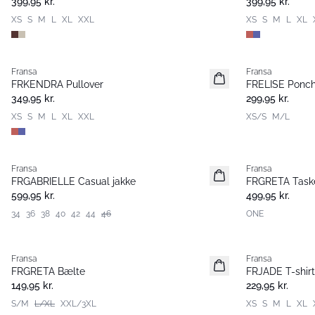
399,95 kr.
399,95 kr.
XS
S
M
L
XL
XXL
XS
S
M
L
XL
Fransa
Fransa
Nyhed
Nyhed
FRKENDRA Pullover
FRELISE Ponc
349,95 kr.
299,95 kr.
XS
S
M
L
XL
XXL
XS/S
M/L
Fransa
Fransa
Nyhed
Nyhed
FRGABRIELLE Casual jakke
FRGRETA Task
599,95 kr.
499,95 kr.
34
36
38
40
42
44
46
ONE
Fransa
Fransa
Nyhed
Extended size
FRGRETA Bælte
FRJADE T-shirt
Nyhed
149,95 kr.
229,95 kr.
S/M
L/XL
XXL/3XL
XS
S
M
L
XL