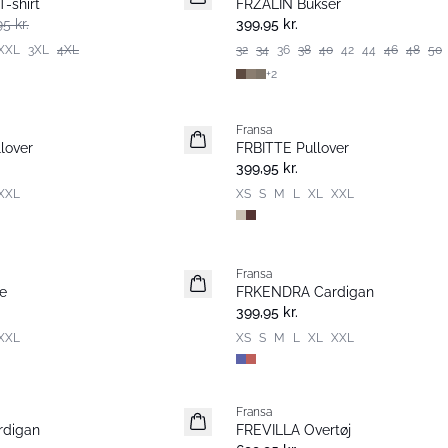
-shirt
FRZALIN Bukser
Nyhed
5 kr.
399,95 kr.
XXL
3XL
4XL
32
34
36
38
40
42
44
46
48
50
+
2
Fransa
Nyhed
lover
FRBITTE Pullover
399,95 kr.
XXL
XS
S
M
L
XL
XXL
Fransa
Nyhed
e
FRKENDRA Cardigan
399,95 kr.
XXL
XS
S
M
L
XL
XXL
Fransa
Nyhed
digan
FREVILLA Overtøj