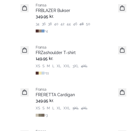
Fransa
Nyhed
FRBLAZER Bukser
Basic
349,95 kr.
34
36
38
40
42
44
46
48
50
+
4
Fransa
Nyhed
FRZashoulder T-shirt
Basic
149,95 kr.
XS
S
M
L
XL
XXL
3XL
4XL
+
11
Fransa
Nyhed
FRERETTA Cardigan
Basic
349,95 kr.
XS
S
M
L
XL
XXL
3XL
4XL
+
3