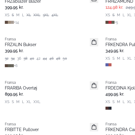
FRZablazer Blazer
FRHIZAMOND T
Nyhed
Basic
399,95 kr.
124,98 kr.
249,9
XS
S
M
L
XL
XXL
3XL
4XL
XS
S
M
L
XL
+
14
+
5
Fransa
Fransa
Nyhed
Nyhed
FRZALIN Bukser
FRKENDRA Pul
399,95 kr.
349,95 kr.
32
34
36
38
40
42
44
46
48
50
XS
S
M
L
XL
+
6
Fransa
Fransa
Nyhed
Nyhed
FRARIBA Overtøj
FRDEDINA Kjol
899,95 kr.
499,95 kr.
XS
S
M
L
XL
XXL
XS
S
M
L
XL
Fransa
Fransa
Nyhed
Nyhed
FRBITTE Pullover
FRKENDRA Car