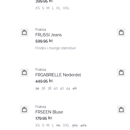
399,95 kr.
XS
S
M
L
XL
XXL
Fransa
Nyhed
FRLISSI Jeans
599,95 kr.
Findes i mange størrelser
Fransa
Nyhed
FRGABRIELLE Nederdel
449,95 kr.
34
36
38
40
42
44
46
Fransa
Extended size
FRSEEN Bluse
Nyhed
179,95 kr.
XS
S
M
L
XL
XXL
3XL
4XL