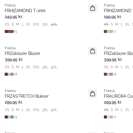
Fransa
Fransa
Nyhed
Extended size
FRHIZAMOND T-shirt
FRHIZAMOND 
Basic
Nyhed
249,95 kr.
199,95 kr.
XS
S
M
L
XL
XXL
3XL
4XL
XS
S
M
L
XL
+
5
+
7
Fransa
Fransa
Nyhed
Nyhed
FRZablazer Blazer
FRZablazer Bl
Basic
Basic
399,95 kr.
399,95 kr.
XS
S
M
L
XL
XXL
3XL
4XL
XS
S
M
L
XL
+
8
+
8
Fransa
Fransa
Nyhed
Nyhed
FRZASTRETCH Bukser
FRAURORA Cas
Basic
Basic
299,95 kr.
299,95 kr.
XS
S
M
L
XL
XXL
3XL
4XL
XS
S
M
L
XL
+
9
+
7