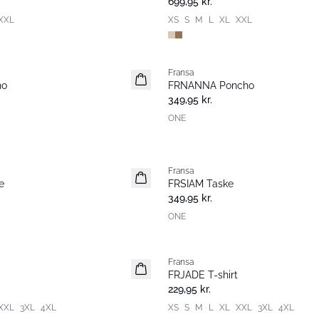
699,95 kr.
XXL
XS
S
M
L
XL
XXL
Fransa
Nyhed
ho
FRNANNA Poncho
349,95 kr.
ONE
Fransa
Nyhed
e
FRSIAM Taske
349,95 kr.
ONE
Fransa
Extended size
FRJADE T-shirt
Nyhed
229,95 kr.
XXL
3XL
4XL
XS
S
M
L
XL
XXL
3XL
4XL