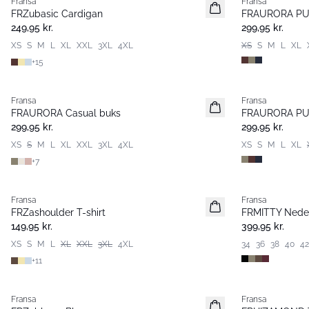
Fransa
Fransa
Nyhed
Nyhed
FRZubasic Cardigan
FRAURORA PU 
Basic
Basic
249,95 kr.
299,95 kr.
XS
S
M
L
XL
XXL
3XL
4XL
XS
S
M
L
XL
+
15
Fransa
Fransa
Nyhed
Nyhed
FRAURORA Casual buks
FRAURORA PU 
Basic
Basic
299,95 kr.
299,95 kr.
XS
S
M
L
XL
XXL
3XL
4XL
XS
S
M
L
XL
+
7
Fransa
Fransa
Nyhed
Nyhed
FRZashoulder T-shirt
FRMITTY Nede
Basic
149,95 kr.
399,95 kr.
XS
S
M
L
XL
XXL
3XL
4XL
34
36
38
40
42
+
11
- 50%
Fransa
Fransa
Extended size
Extended size