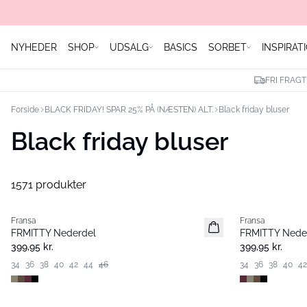
NYHEDER
SHOP
UDSALG
BASICS
SORBET
INSPIRAT
FRI FRAGT
Forside
BLACK FRIDAY! SPAR 25% PÅ (NÆSTEN) ALT.
Black friday bluser
Black friday bluser
1571 produkter
Fransa
Fransa
Nyhed
Nyhed
FRMITTY Nederdel
FRMITTY Nede
399,95 kr.
399,95 kr.
34
36
38
40
42
44
46
34
36
38
40
42