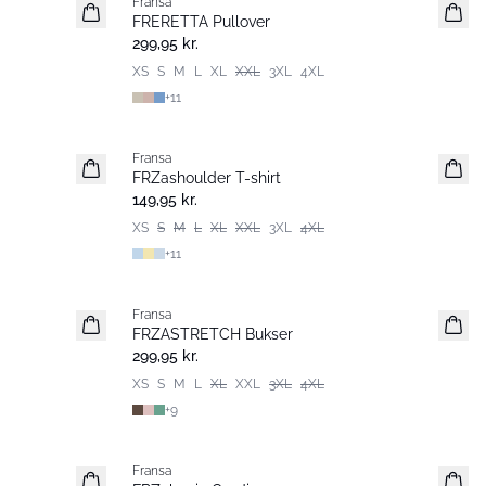
Fransa
Nyhed
FRERETTA Pullover
Basic
299,95 kr.
XS
S
M
L
XL
XXL
3XL
4XL
+
11
Fransa
Nyhed
FRZashoulder T-shirt
Basic
149,95 kr.
XS
S
M
L
XL
XXL
3XL
4XL
+
11
Fransa
Extended size
FRZASTRETCH Bukser
Basic
299,95 kr.
XS
S
M
L
XL
XXL
3XL
4XL
+
9
Fransa
Extended size