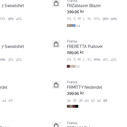
Fransa
Nyhed
7 Sweatshirt
FRZablazer Blazer
Basic
399,95 kr.
XXL
3XL
4XL
XS
S
M
L
XL
XXL
3XL
4XL
+
14
Fransa
Nyhed
7 Sweatshirt
FRERETTA Pullover
Basic
299,95 kr.
XXL
3XL
4XL
XS
S
M
L
XL
XXL
3XL
4XL
+
11
Fransa
Nyhed
rdel
FRMITTY Nederdel
399,95 kr.
44
46
34
36
38
40
42
44
46
Fransa
Extended size