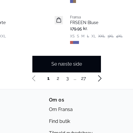
Fransa
Extended size
rte
FRSEEN Bluse
Nyhed
179,95 kr.
XXL
XS
S
M
L
XL
XXL
3XL
4XL
Se næste side
1
2
3
...
27
Om os
Om Fransa
Find butik