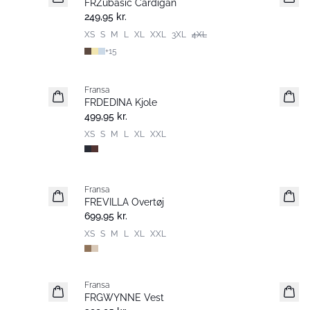
FRZubasic Cardigan
Nyhed
249,95 kr.
XS
S
M
L
XL
XXL
3XL
4XL
+
15
Fransa
Nyhed
FRDEDINA Kjole
499,95 kr.
XS
S
M
L
XL
XXL
Fransa
Nyhed
FREVILLA Overtøj
699,95 kr.
XS
S
M
L
XL
XXL
Fransa
Nyhed
FRGWYNNE Vest