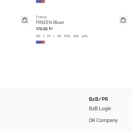
Fransa
Extended size
FRSEEN Bluse
Nyhed
179,95 kr.
XS
S
M
L
XL
XXL
3XL
4XL
B2B/PR
B2B Login
DK Company