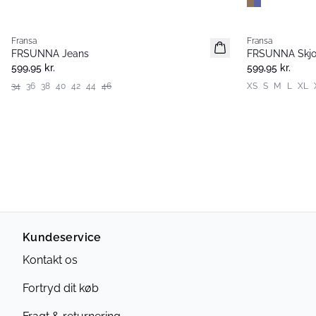
Fransa
Fransa
Nyhed
Nyhed
FRSUNNA Jeans
FRSUNNA Skjo
599,95 kr.
599,95 kr.
34
36
38
40
42
44
46
XS
S
M
L
XL
Kundeservice
Kontakt os
Fortryd dit køb