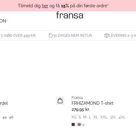
Tilmeld dig
her
og få
15%
på din første ordre*
ION
 V. KØB OVER 499 KR.
30 DAGES NEM RETUR
LEVERING 2-3
Fransa
Nyhed
rdel
FRHIZAMOND T-shirt
Basic
279,95 kr.
44
46
XS
S
M
L
XL
XXL
3XL
4XL
+
4