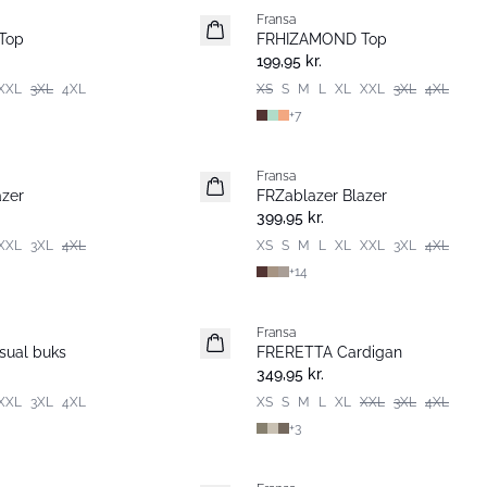
Fransa
Nyhed
Top
FRHIZAMOND Top
Basic
199,95 kr.
XXL
3XL
4XL
XS
S
M
L
XL
XXL
3XL
4XL
+
7
Fransa
Nyhed
azer
FRZablazer Blazer
Basic
399,95 kr.
XXL
3XL
4XL
XS
S
M
L
XL
XXL
3XL
4XL
+
14
Fransa
Nyhed
ual buks
FRERETTA Cardigan
Basic
349,95 kr.
XXL
3XL
4XL
XS
S
M
L
XL
XXL
3XL
4XL
+
3