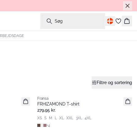
Søg
Kurv
 ARBEJDSDAGE
Filtre og sortering
Fransa
Nyhed
FRHIZAMOND T-shirt
Basic
279,95 kr.
XS
S
M
L
XL
XXL
3XL
4XL
+
4