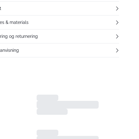
t
res & materials
ering og returnering
eanvisning