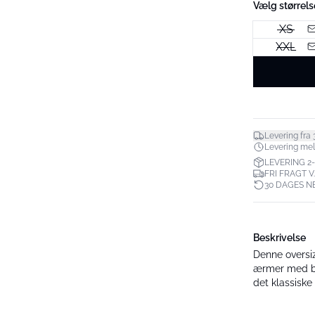
Vælg størrels
XS
XXL
Levering fra 3
Levering melle
LEVERING 2
FRI FRAGT V
30 DAGES N
Beskrivelse
Denne oversiz
ærmer med bre
det klassiske