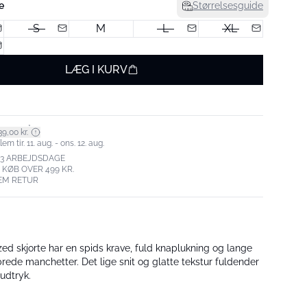
e
Størrelsesguide
S
M
L
XL
LÆG I KURV
*
9,00 kr.
m tir. 11. aug. - ons. 12. aug.
-3 ARBEJDSDAGE
. KØB OVER 499 KR.
EM RETUR
ed skjorte har en spids krave, fuld knaplukning og lange
de manchetter. Det lige snit og glatte tekstur fuldender
 udtryk.