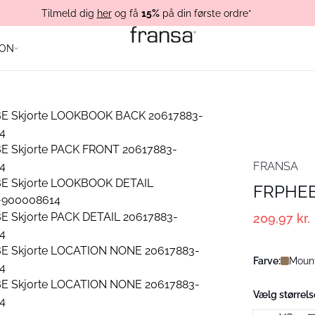
Tilmeld dig
her
og få
15%
på din første ordre*
ION
FRANSA
FRPHEB
209,97 kr.
Farve:
Mount
Vælg størrels