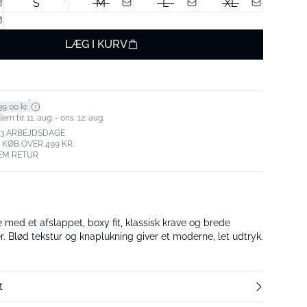
S
M
L
XL
LÆG I KURV
*
9,00 kr.
m tir. 11. aug. - ons. 12. aug.
-3 ARBEJDSDAGE
. KØB OVER 499 KR.
EM RETUR
te med et afslappet, boxy fit, klassisk krave og brede
. Blød tekstur og knaplukning giver et moderne, let udtryk.
t