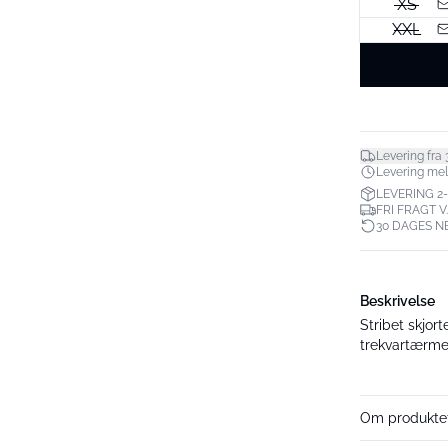
XS
XXL
Levering fra 3
Levering melle
LEVERING 2
FRI FRAGT V
30 DAGES N
Beskrivelse
Stribet skjor
trekvartærmer
Om produkte