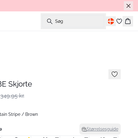
Søg
Kurv
E Skjorte
349,95 kr.
ain Stripe / Brown
e
Størrelsesguide