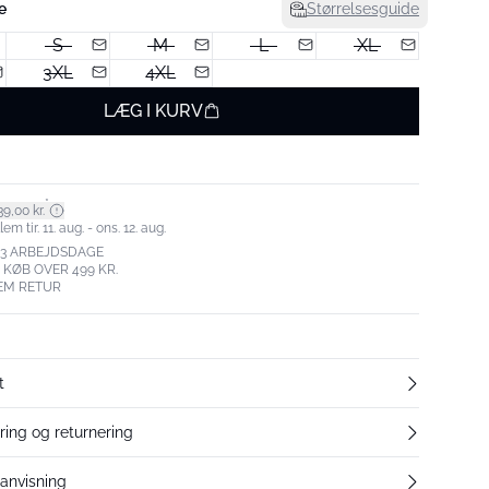
e
Størrelsesguide
S
M
L
XL
3XL
4XL
LÆG I KURV
*
9,00 kr.
m tir. 11. aug. - ons. 12. aug.
-3 ARBEJDSDAGE
. KØB OVER 499 KR.
EM RETUR
t
ering og returnering
eanvisning