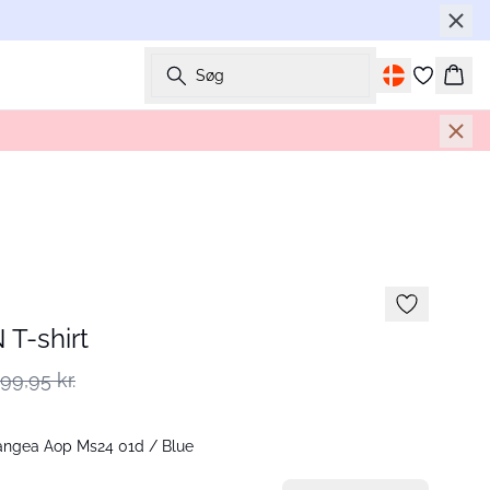
Søg
Kurv
T-shirt
99,95 kr.
ngea Aop Ms24 01d / Blue