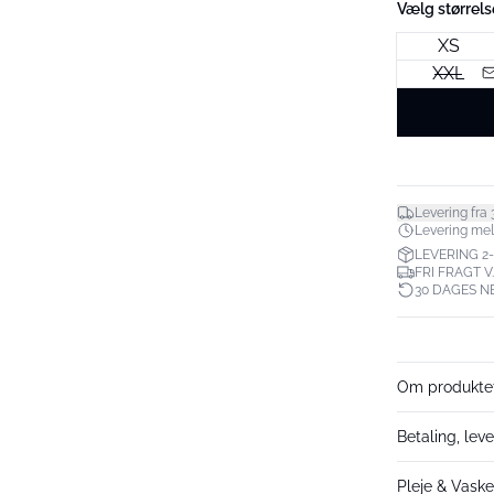
Vælg størrels
XS
XXL
Levering fra 3
Levering melle
LEVERING 2
FRI FRAGT V
30 DAGES N
Om produkte
Betaling, lev
Pleje & Vask