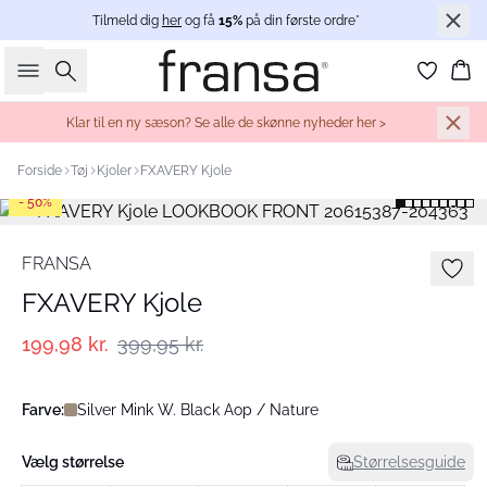
Tilmeld dig
her
og få
15%
på din første ordre*
Søg
Ku
Klar til en ny sæson? Se alle de skønne nyheder her >
Forside
Tøj
Kjoler
FXAVERY Kjole
- 50%
FRANSA
FXAVERY Kjole
199,98 kr.
399,95 kr.
Farve:
Silver Mink W. Black Aop / Nature
Vælg størrelse
Størrelsesguide