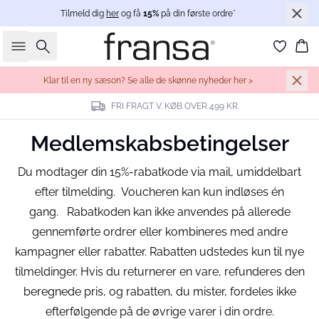
Tilmeld dig
her
og få
15%
på din første ordre*
Søg
Ku
Klar til en ny sæson? Se alle de skønne nyheder her >
FRI FRAGT V. KØB OVER 499 KR.
Medlemskabsbetingelser
Du modtager din 15%-rabatkode via mail, umiddelbart
efter tilmelding. Voucheren kan kun indløses én
gang. Rabatkoden kan ikke anvendes på allerede
gennemførte ordrer eller kombineres med andre
kampagner eller rabatter. Rabatten udstedes kun til nye
tilmeldinger. Hvis du returnerer en vare, refunderes den
beregnede pris, og rabatten, du mister, fordeles ikke
efterfølgende på de øvrige varer i din ordre.