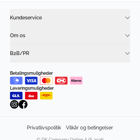
Kundeservice
Om os
B2B/PR
Betalingsmuligheder
Leveringsmuligheder
Privatlivspolitik
Vilkår og betingelser
©
DK Company Online A/S
2026