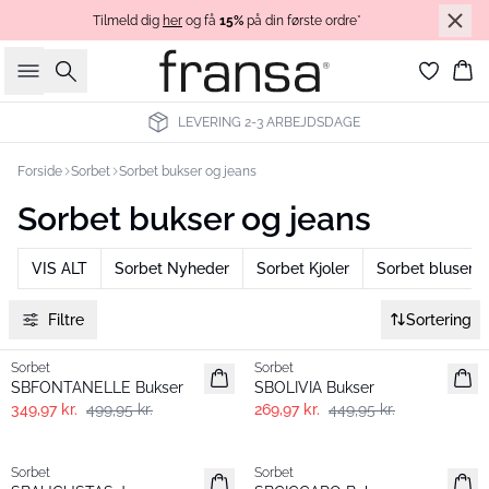
Tilmeld dig
her
og få
15%
på din første ordre*
Søg
Ku
LEVERING 2-3 ARBEJDSDAGE
Forside
Sorbet
Sorbet bukser og jeans
Sorbet bukser og jeans
VIS ALT
Sorbet Nyheder
Sorbet Kjoler
Sorbet bluser
Filtre
Sortering
-30%
- 40%
Sorbet
Sorbet
SBFONTANELLE Bukser
SBOLIVIA Bukser
349,97 kr.
499,95 kr.
269,97 kr.
449,95 kr.
- 40%
- 50%
Sorbet
Sorbet