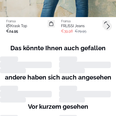
- 50%
Fransa
Fransa
Basic
FRKrask Top
FRLISSI Jeans
Previous slide
Next 
€24,95
€39,98
€79,95
Das könnte Ihnen auch gefallen
andere haben sich auch angesehen
Vor kurzem gesehen