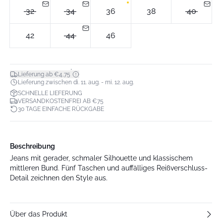
32
34
36
38
40
42
44
46
*
Lieferung ab €4,75
Lieferung zwischen di. 11. aug. - mi. 12. aug.
SCHNELLE LIEFERUNG
VERSANDKOSTENFREI AB €75
30 TAGE EINFACHE RÜCKGABE
Beschreibung
Jeans mit gerader, schmaler Silhouette und klassischem
mittleren Bund. Fünf Taschen und auffälliges Reißverschluss-
Detail zeichnen den Style aus.
Über das Produkt