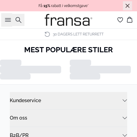
Få
15%
rabatt i velkomstgave*
Søk
Ha
30 DAGERS LETT RETURRETT
NYHETER
MEST POPULÆRE STILER
HVERDAGSFAVORITTER
BLUSER
KJOLER
NY KOLLEKSJON
JEANS
Kundeservice
Om oss
B2B/PR