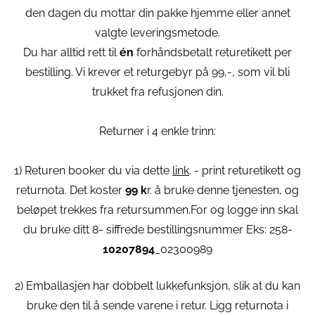
den dagen du mottar din pakke hjemme eller annet
valgte leveringsmetode.
Du har alltid rett til
én
forhåndsbetalt returetikett per
bestilling. Vi krever et returgebyr på 99,-, som vil bli
trukket fra refusjonen din.
Returner i 4 enkle trinn:
1) Returen booker du via dette
link
. - print returetikett og
returnota. Det koster
99 k
r. å bruke denne tjenesten, og
beløpet trekkes fra retursummen.For og logge inn skal
du bruke ditt 8- siffrede bestillingsnummer Eks: 258-
10207894
_02300989
2) Emballasjen har dobbelt lukkefunksjon, slik at du kan
bruke den til å sende varene i retur. Ligg returnota i