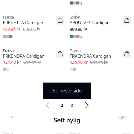
+
3
- 60% | Salg
Fransa
Sorbet
Extended size
FRERETTA Cardigan
SBGULVIG Cardigan
239,98 kr
599,95 kr
999,95 kr
+
3
+
2
- 50%
- 50%
Fransa
Fransa
FRKENDRA Cardigan
FRKENDRA Cardigan
349,98 kr
699,95 kr
349,98 kr
699,95 kr
Se neste side
1
2
Previous slide
Next s
Sett nylig