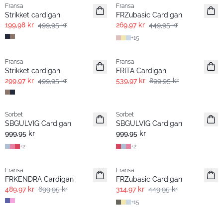
Fransa
Fransa
Strikket cardigan
FRZubasic Cardigan
199,98 kr
499,95 kr
269,97 kr
449,95 kr
+
15
- 40% | Salg
- 40% | Salg
Fransa
Fransa
Strikket cardigan
FRITA Cardigan
299,97 kr
499,95 kr
539,97 kr
899,95 kr
Sorbet
Sorbet
SBGULVIG Cardigan
SBGULVIG Cardigan
999,95 kr
999,95 kr
+
2
+
2
-30%
-30%
Fransa
Fransa
Extended size
FRKENDRA Cardigan
FRZubasic Cardigan
489,97 kr
699,95 kr
314,97 kr
449,95 kr
+
15
-30%
-30%