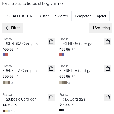
for å utstråle tidløs stil og varme.
SE ALLE KLÆR
Bluser
Skjorter
T-skjorter
Kjoler
Filtre
Sortering
Fransa
Fransa
Nyhet
Nyhet
FRKENDRA Cardigan
FRKENDRA Cardigan
699,95 kr
699,95 kr
Fransa
Fransa
Nyhet
Nyhet
FRERETTA Cardigan
FRERETTA Cardigan
Basic
Basic
599,95 kr
599,95 kr
+
3
+
3
Fransa
Fransa
Nyhet
Nyhet
FRZubasic Cardigan
FRITA Cardigan
Basic
449,95 kr
899,95 kr
+
15