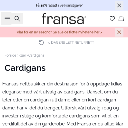
Få
15%
rabatt i velkomstgave*
Søk
Ha
Klar for en ny sesong? Se alle de flotte nyhetene her >
30 DAGERS LETT RETURRETT
Forside
Klær
Cardigans
Cardigans
Fransas nettbutikk er din destinasjon for å oppdage tidløs
eleganse med vårt utvalg av cardigans. Uansett om du
leter etter en cardigan i ull dame eller en kort cardigan
dame, har vi det du trenger. Utforsk vårt utvalg i dag og
invester i stilige og komfortable cardigans som vil bli en
verdifull del av din garderobe. Med Fransa er du alltid klar