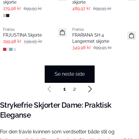
skjorte
skjorte
279,98 kr
699,95 kr
489,97 kr
699,95 kr
- 50%
- 50%
Fransa
Fransa
FRJUSTINA Skjorte
FRARIANA SH 4
299,98 kr
599,95 kr
Langermet skjorte
349,98 kr
699,95 kr
+
2
Se neste side
1
2
Strykefrie Skjorter Dame: Praktisk
Eleganse
For den travle kvinnen som verdsetter både stil og