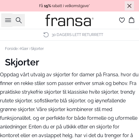
Få
15%
rabatt i velkomstgave*
Søk
Ha
30 DAGERS LETT RETURRETT
Forside
Klær
Skjorter
Skjorter
Oppdag vårt utvalg av skjorter for damer på Fransa, hvor du
finner en rekke stiler som passer enhver smak og behov. Fra
praktiske strykefrie skjorter til klassiske hvite skjorter, trendy
rutete skjorter, sofistikerte blå skjorter, og iøynefallende
grønne skjorter. Våre skjorter kombinerer stil med
funksjonalitet, og er perfekte for både formelle og uformelle
anledninger. Enten du er på utkikk etter en skjorte for
kontoret eller en avslappet helg, har vi det du trenger for å