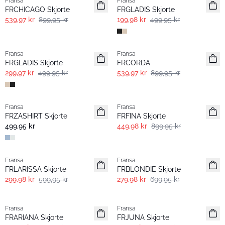
Fransa
Fransa
FRCHICAGO Skjorte
FRGLADIS Skjorte
539,97 kr
899,95 kr
199,98 kr
499,95 kr
- 40% | Salg
- 40% | Salg
Fransa
Fransa
FRGLADIS Skjorte
FRCORDA
299,97 kr
499,95 kr
539,97 kr
899,95 kr
- 50%
Fransa
Fransa
Basic
FRZASHIRT Skjorte
FRFINA Skjorte
499,95 kr
449,98 kr
899,95 kr
- 50%
- 60% | Salg
Fransa
Fransa
FRLARISSA Skjorte
FRBLONDIE Skjorte
299,98 kr
599,95 kr
279,98 kr
699,95 kr
-30%
-30%
Fransa
Fransa
FRARIANA Skjorte
FRJUNA Skjorte