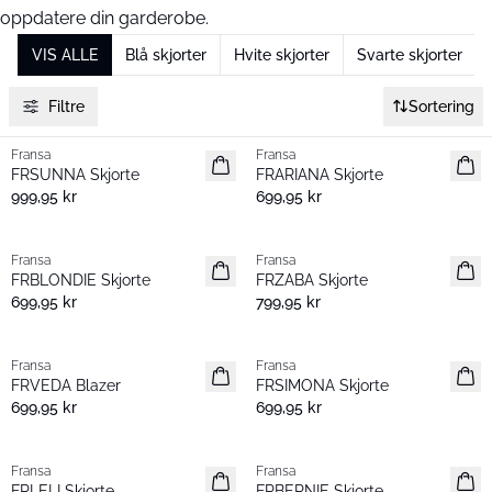
oppdatere din garderobe.
VIS ALLE
Blå skjorter
Hvite skjorter
Svarte skjorter
Filtre
Sortering
Fransa
Fransa
Nyhet
Nyhet
FRSUNNA Skjorte
FRARIANA Skjorte
Populær
999,95 kr
699,95 kr
Fransa
Fransa
Nyhet
Nyhet
FRBLONDIE Skjorte
FRZABA Skjorte
699,95 kr
799,95 kr
Fransa
Fransa
Nyhet
Nyhet
FRVEDA Blazer
FRSIMONA Skjorte
699,95 kr
699,95 kr
- 40% | Salg
Fransa
Fransa
Nyhet
FRLELI Skjorte
FRBERNIE Skjorte