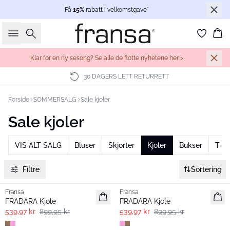
Få
15%
rabatt i velkomstgave*
Søk
Ha
Klar for en ny sesong? Se alle de flotte nyhetene her >
30 DAGERS LETT RETURRETT
Forside
SOMMERSALG
Sale kjoler
Sale kjoler
VIS ALT SALG
Bluser
Skjorter
Kjoler
Bukser
T-sh
Filtre
Sortering
- 40% | Salg
- 40% | Salg
Fransa
Fransa
FRADARA Kjole
FRADARA Kjole
539,97 kr
899,95 kr
539,97 kr
899,95 kr
-30%
- 40% | Salg