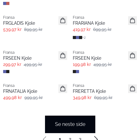
- 40% | Salg
- 40% | Salg
Fransa
Fransa
Extended size
FRGLADIS Kjole
FRARIANA Kjole
539,97 kr
899,95 kr
419,97 kr
699,95 kr
+
2
- 40% | Salg
- 60% | Salg
Fransa
Fransa
FRSEEN Kjole
FRSEEN Kjole
299,97 kr
499,95 kr
199,98 kr
499,95 kr
- 50%
- 50%
Fransa
Fransa
FRNATALIA Kjole
FRERETTA Kjole
499,98 kr
999,95 kr
349,98 kr
699,95 kr
Se neste side
1
2
3