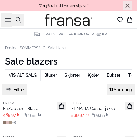
Få
15%
rabatt i velkomstgave*
Søk
Ha
GRATIS FRAKT PÅ KJØP OVER 699 KR.
Forside
SOMMERSALG
Sale blazers
Sale blazers
VIS ALT SALG
Bluser
Skjorter
Kjoler
Bukser
T-sh
Filtre
Sortering
-30%
- 40% | Salg
Fransa
Fransa
FRZablazer Blazer
FRNALIA Casual jakke
489,97 kr
699,95 kr
539,97 kr
899,95 kr
+
8
- 40% | Salg
- 40% | Salg