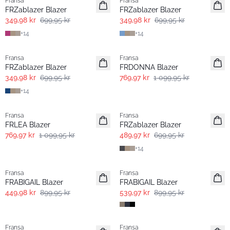
Fransa
Fransa
Extended size
Extended size
FRZablazer Blazer
FRZablazer Blazer
349,98 kr
699,95 kr
349,98 kr
699,95 kr
+
14
+
14
- 50%
-30%
Fransa
Fransa
Extended size
FRZablazer Blazer
FRDONNA Blazer
349,98 kr
699,95 kr
769,97 kr
1 099,95 kr
+
14
-30%
-30%
Fransa
Fransa
Extended size
FRLEA Blazer
FRZablazer Blazer
769,97 kr
1 099,95 kr
489,97 kr
699,95 kr
+
14
- 50%
- 40% | Salg
Fransa
Fransa
FRABIGAIL Blazer
FRABIGAIL Blazer
449,98 kr
899,95 kr
539,97 kr
899,95 kr
- 60% | Salg
-30%
Fransa
Fransa