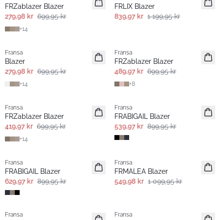
Extended size
FRZablazer Blazer
FRLIX Blazer
279,98 kr
699,95 kr
839,97 kr
1 199,95 kr
+
14
- 60% | Salg
-30%
Fransa
Fransa
Extended size
Extended size
Blazer
FRZablazer Blazer
279,98 kr
699,95 kr
489,97 kr
699,95 kr
+
14
+
8
- 40% | Salg
- 40% | Salg
Fransa
Fransa
Extended size
FRZablazer Blazer
FRABIGAIL Blazer
419,97 kr
699,95 kr
539,97 kr
899,95 kr
+
14
-30%
- 50%
Fransa
Fransa
FRABIGAIL Blazer
FRMALEA Blazer
629,97 kr
899,95 kr
549,98 kr
1 099,95 kr
- 40% | Salg
-30%
Fransa
Fransa
Extended size