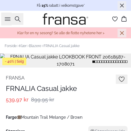
Få
15%
rabatt i velkomstgave*
Søk
Ha
Klar for en ny sesong? Se alle de flotte nyhetene her >
Forside
Klær
Blazere
FRNALIA Casual jakke
- 40% | Salg
FRANSA
FRNALIA Casual jakke
539,97 kr
899,95 kr
Farge:
Mountain Trail Melange / Brown