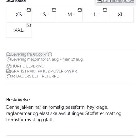
Størrelser
Størrelsesguide
XS
S
M
L
XL
XXL
*
Levering fra 59,00 kr
Levering mellom tor 13. aug. - man 17. aug.
HURTIG LEVERING
GRATIS FRAKT PÅ KJØP OVER 699 KR.
30 DAGERS LETT RETURRETT
Beskrivelse
Denne jakken har en romslig passform, høy krage,
raglanermer og elastiske avslutninger. Stoffet er matt og
fremstår mykt og glatt.