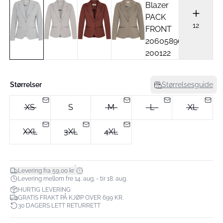
12
Størrelser
Størrelsesguide
XS
S
M
L
XL
XXL
3XL
4XL
*
Levering fra 59,00 kr
Levering mellom fre 14. aug. - tir 18. aug.
HURTIG LEVERING
GRATIS FRAKT PÅ KJØP OVER 699 KR.
30 DAGERS LETT RETURRETT