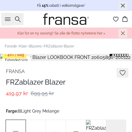
Få
15%
rabatt i velkomstgave*
Søk
Ha
Klar for en ny sesong? Se alle de flotte nyhetene her >
Forside
Klær
Blazere
FRZablazer Blazer
- 40% | Salg
Extended size
FRANSA
FRZablazer Blazer
419,97 kr
699,95 kr
Farge:
Light Grey Melange