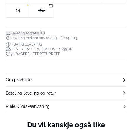
44
46
*
Levering er gratis!
Levering mellom ons 12. aug. - fre 14. aug.
HURTIG LEVERING
GRATIS FRAKT PÅ KJØP OVER 699 KR.
30 DAGERS LETT RETURRETT
Om produktet
Betaling, levering og retur
Pleie & Vaskeanvisning
Du vil kanskje også like