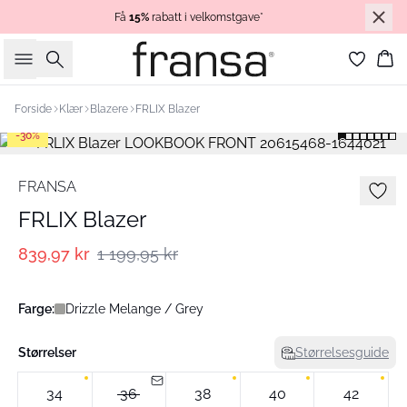
Få
15%
rabatt i velkomstgave*
Søk
Ha
Forside
Klær
Blazere
FRLIX Blazer
-30%
FRANSA
FRLIX Blazer
839,97 kr
1 199,95 kr
Farge:
Drizzle Melange / Grey
Størrelser
Størrelsesguide
34
36
38
40
42