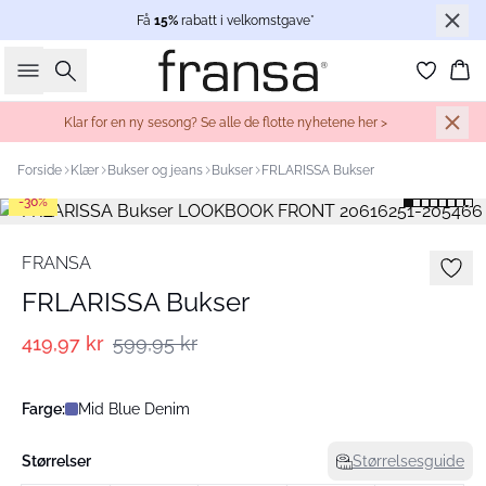
Få
15%
rabatt i velkomstgave*
Søk
Ha
Klar for en ny sesong? Se alle de flotte nyhetene her >
Forside
Klær
Bukser og jeans
Bukser
FRLARISSA Bukser
-30%
FRANSA
FRLARISSA Bukser
419,97 kr
599,95 kr
Farge:
Mid Blue Denim
Størrelser
Størrelsesguide