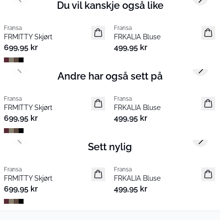
Previous slide
Next s
Du vil kanskje også like
Fransa
Fransa
Nyhet
Nyhet
FRMITTY Skjørt
FRKALIA Bluse
699,95 kr
499,95 kr
Previous slide
Next s
Andre har også sett på
Fransa
Fransa
Nyhet
Nyhet
FRMITTY Skjørt
FRKALIA Bluse
699,95 kr
499,95 kr
Previous slide
Next s
Sett nylig
Fransa
Fransa
Nyhet
Nyhet
FRMITTY Skjørt
FRKALIA Bluse
699,95 kr
499,95 kr