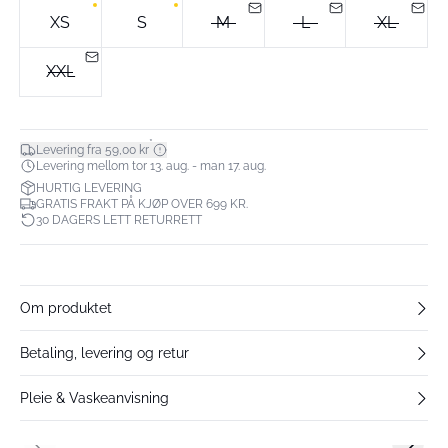
XS
S
M
L
XL
XXL
*
Levering fra 59,00 kr
Levering mellom tor 13. aug. - man 17. aug.
HURTIG LEVERING
GRATIS FRAKT PÅ KJØP OVER 699 KR.
30 DAGERS LETT RETURRETT
Om produktet
Betaling, levering og retur
Pleie & Vaskeanvisning