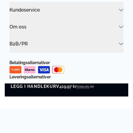
Kundeservice
Om oss
B2B/PR
Betalingsalternativer
Leveringsalternativer
LEGG I HANDLEKURV
419,97 kr
599,95 kr
LEGG I HANDLEKURV
Levering mellom torsdag 13. august - mandag 17. august
Personvernregler
Vilkår og betingelser
©
DK Company Online As
2026