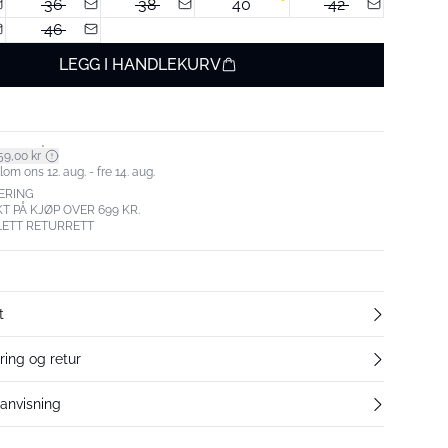
36
38
40
42
46
LEGG I HANDLEKURV
*
59,00 kr
om ons 12. aug. - fre 14. aug.
ERING
T PÅ KJØP OVER 699 KR.
LETT RETURRETT
t
ring og retur
eanvisning