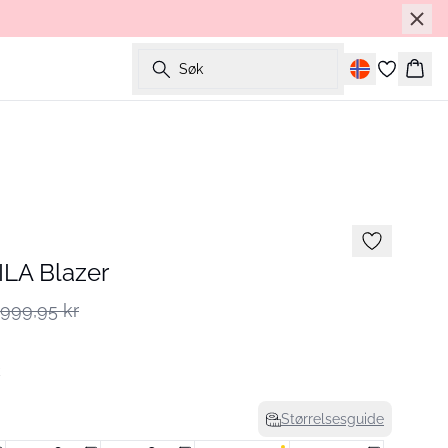
Søk
Hand
LA Blazer
999,95 kr
Størrelsesguide