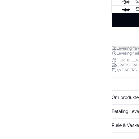
34
44
Levering fra 
Levering mell
HURTIG LEV
GRATIS FRAK
30 DAGERS 
Om produkte
Betaling, leve
Pleie & Vask