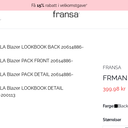
Få
15%
rabatt i velkomstgave*
FRANSA
FRMANI
399,98 kr
Farge:
Black
Størrelser