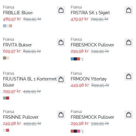
Fransa
Fransa
FRBILLIE Bluse
FRSTRIA SK 1 Skjørt
489,97 kr
699,95 kr
479,97 kr
799,95 kr
-30%
- 50%
Fransa
Fransa
FRVITA Bukser
FRBESMOCK Pullover
629,97 kr
899,95 kr
299,98 kr
599,95 kr
+
3
- 40% | Salg
- 50%
Fransa
Fransa
FRJUSTINA BL 1 Kortermet
FRMOON Yttertøy
bluse
449,98 kr
899,95 kr
299,97 kr
499,95 kr
- 50%
- 50%
Fransa
Fransa
FRSINNE Pullover
FRBESMOCK Pullover
249,98 kr
499,95 kr
299,98 kr
599,95 kr
+
3
- 50%
- 40% | Salg