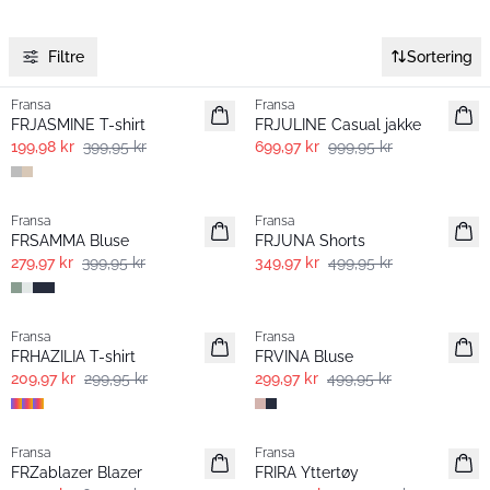
Filtre
Sortering
- 50%
-30%
Fransa
Fransa
FRJASMINE T-shirt
FRJULINE Casual jakke
199,98 kr
399,95 kr
699,97 kr
999,95 kr
-30%
-30%
Fransa
Fransa
FRSAMMA Bluse
FRJUNA Shorts
279,97 kr
399,95 kr
349,97 kr
499,95 kr
-30%
- 40% | Salg
Fransa
Fransa
FRHAZILIA T-shirt
FRVINA Bluse
209,97 kr
299,95 kr
299,97 kr
499,95 kr
- 40% | Salg
-30%
Fransa
Fransa
Extended size
FRZablazer Blazer
FRIRA Yttertøy