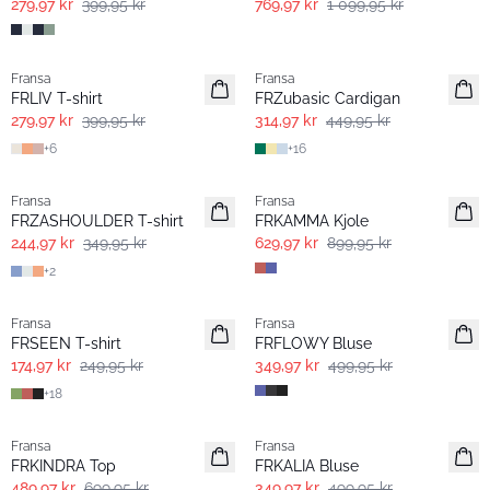
279,97 kr
399,95 kr
769,97 kr
1 099,95 kr
-30%
-30%
Fransa
Fransa
Extended size
Extended size
FRLIV T-shirt
FRZubasic Cardigan
279,97 kr
399,95 kr
314,97 kr
449,95 kr
+
6
+
16
-30%
-30%
Fransa
Fransa
FRZASHOULDER T-shirt
FRKAMMA Kjole
244,97 kr
349,95 kr
629,97 kr
899,95 kr
+
2
-30%
-30%
Fransa
Fransa
FRSEEN T-shirt
FRFLOWY Bluse
174,97 kr
249,95 kr
349,97 kr
499,95 kr
+
18
-30%
-30%
Fransa
Fransa
Extended size
FRKINDRA Top
FRKALIA Bluse
489,97 kr
699,95 kr
349,97 kr
499,95 kr