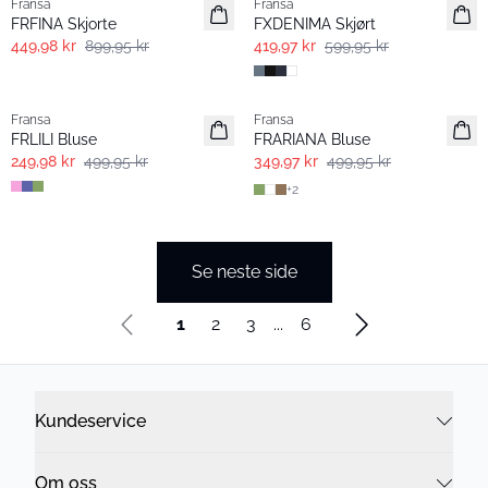
Fransa
Fransa
FRFINA Skjorte
FXDENIMA Skjørt
449,98 kr
899,95 kr
419,97 kr
599,95 kr
- 50%
-30%
Fransa
Fransa
Extended size
FRLILI Bluse
FRARIANA Bluse
249,98 kr
499,95 kr
349,97 kr
499,95 kr
+
2
Se neste side
1
2
3
...
6
Kundeservice
Om oss