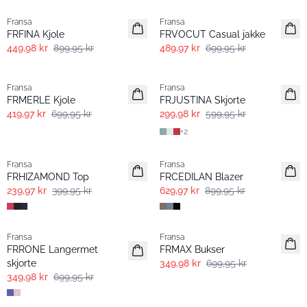
Fransa
Fransa
FRFINA Kjole
FRVOCUT Casual jakke
449,98 kr
899,95 kr
489,97 kr
699,95 kr
- 40% | Salg
- 50%
Fransa
Fransa
Extended size
FRMERLE Kjole
FRJUSTINA Skjorte
419,97 kr
699,95 kr
299,98 kr
599,95 kr
+
2
- 40% | Salg
-30%
Fransa
Fransa
FRHIZAMOND Top
FRCEDILAN Blazer
239,97 kr
399,95 kr
629,97 kr
899,95 kr
- 50%
- 50%
Fransa
Fransa
FRRONE Langermet
FRMAX Bukser
skjorte
349,98 kr
699,95 kr
349,98 kr
699,95 kr
-30%
- 40% | Salg