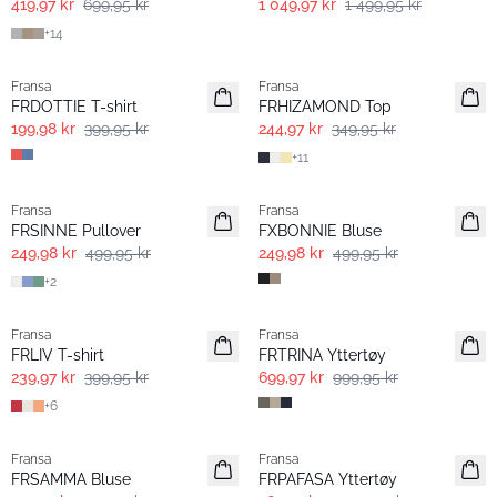
419,97 kr
699,95 kr
1 049,97 kr
1 499,95 kr
+
14
- 50%
-30%
Fransa
Fransa
FRDOTTIE T-shirt
FRHIZAMOND Top
199,98 kr
399,95 kr
244,97 kr
349,95 kr
+
11
- 50%
- 50%
Fransa
Fransa
FRSINNE Pullover
FXBONNIE Bluse
249,98 kr
499,95 kr
249,98 kr
499,95 kr
+
2
- 40% | Salg
-30%
Fransa
Fransa
Extended size
FRLIV T-shirt
FRTRINA Yttertøy
239,97 kr
399,95 kr
699,97 kr
999,95 kr
+
6
-30%
-30%
Fransa
Fransa
FRSAMMA Bluse
FRPAFASA Yttertøy