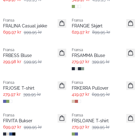
-30%
-30%
Fransa
Fransa
FRALINA Casual jakke
FRANGIE Skjørt
699,97 kr
999,95 kr
629,97 kr
899,95 kr
- 50%
-30%
Fransa
Fransa
FRBESS Bluse
FRSAMMA Bluse
299,98 kr
599,95 kr
279,97 kr
399,95 kr
-30%
- 40% | Salg
Fransa
Fransa
Extended size
FRJOSIE T-shirt
FRKERRA Pullover
279,97 kr
399,95 kr
419,97 kr
699,95 kr
-30%
-30%
Fransa
Fransa
Extended size
FRVITA Bukser
FRSLOANE T-shirt
699,97 kr
999,95 kr
279,97 kr
399,95 kr
- 50%
-30%