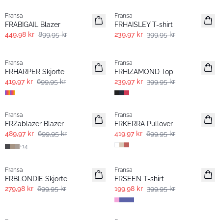
Fransa
Fransa
FRABIGAIL Blazer
FRHAISLEY T-shirt
449,98 kr
899,95 kr
239,97 kr
399,95 kr
- 40% | Salg
- 40% | Salg
Fransa
Fransa
FRHARPER Skjorte
FRHIZAMOND Top
419,97 kr
699,95 kr
239,97 kr
399,95 kr
-30%
- 40% | Salg
Fransa
Fransa
Extended size
FRZablazer Blazer
FRKERRA Pullover
489,97 kr
699,95 kr
419,97 kr
699,95 kr
+
14
- 60% | Salg
- 50%
Fransa
Fransa
Extended size
FRBLONDIE Skjorte
FRSEEN T-shirt
279,98 kr
699,95 kr
199,98 kr
399,95 kr
- 50%
-30%