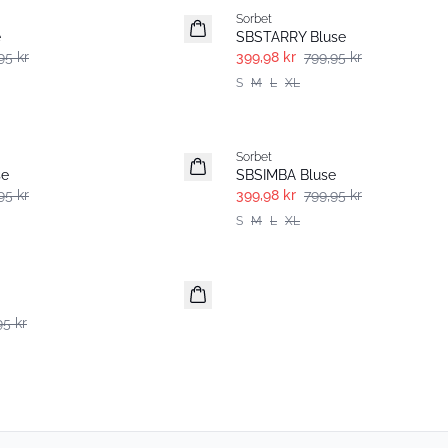
Sorbet
e
SBSTARRY Bluse
95 kr
399,98 kr
799,95 kr
S
M
L
XL
- 50%
Sorbet
se
SBSIMBA Bluse
95 kr
399,98 kr
799,95 kr
S
M
L
XL
95 kr