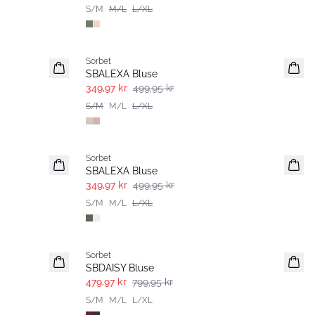
S/M
M/L
L/XL
-30%
Sorbet
SBALEXA Bluse
349,97 kr
499,95 kr
S/M
M/L
L/XL
-30%
Sorbet
SBALEXA Bluse
349,97 kr
499,95 kr
S/M
M/L
L/XL
- 40% | Salg
Sorbet
SBDAISY Bluse
479,97 kr
799,95 kr
S/M
M/L
L/XL