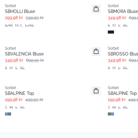
Sorbet
Sorbet
SBHOLLI Bluse
SBMORA Blus
299,98 kr
599,95 kr
349,98 kr
699,
S/M
M/L
L/XL
S
M
L
XL
- 50%
- 50%
Sorbet
Sorbet
SBVALENCIA Bluse
SBROSSO Blu
349,98 kr
699,95 kr
349,98 kr
699,
S
M
L
XL
S
M
L
XL
- 60% | Salg
- 60% | Salg
Sorbet
Sorbet
SBALPINE Top
SBALPINE Top
199,98 kr
499,95 kr
199,98 kr
499,
S
M
L
XL
S
M
L
XL