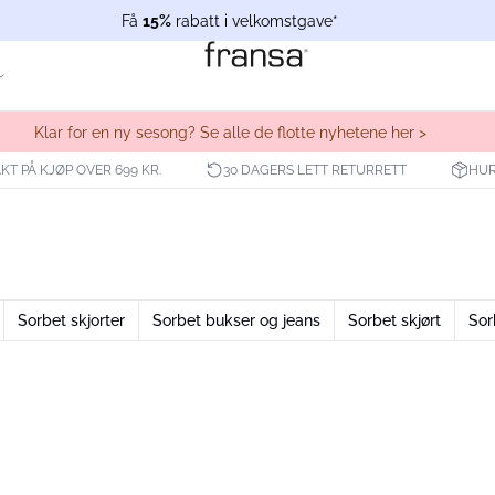
Få
15%
rabatt i velkomstgave*
Klar for en ny sesong? Se alle de flotte nyhetene her >
KT PÅ KJØP OVER 699 KR.
30 DAGERS LETT RETURRETT
HUR
Sorbet skjorter
Sorbet bukser og jeans
Sorbet skjørt
Sor