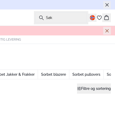
Søk
Hand
TIG LEVERING
bet Jakker & Frakker
Sorbet blazere
Sorbet pullovers
Sorbe
Filtre og sortering