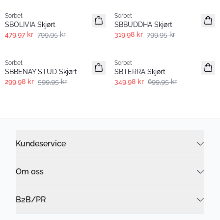
Sorbet
Sorbet
SBOLIVIA Skjørt
SBBUDDHA Skjørt
479,97 kr
799,95 kr
319,98 kr
799,95 kr
- 50%
- 50%
Sorbet
Sorbet
SBBENAY STUD Skjørt
SBTERRA Skjørt
299,98 kr
599,95 kr
349,98 kr
699,95 kr
Kundeservice
Om oss
B2B/PR