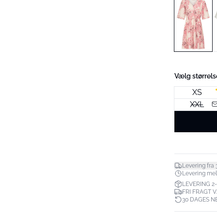
Vælg størrels
XS
XXL
Levering fra 3
Levering melle
LEVERING 2
FRI FRAGT V
30 DAGES N