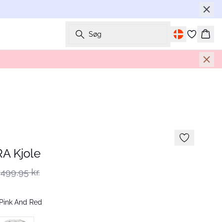
Søg
Kurv
A Kjole
499,95 kr.
Pink And Red