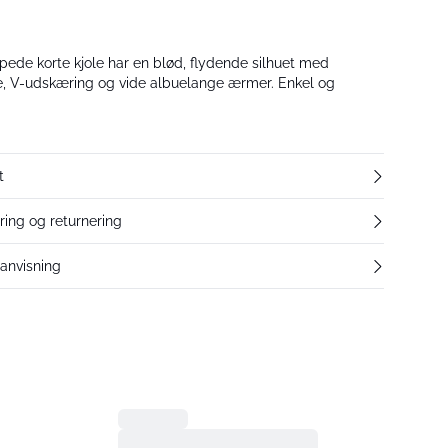
ede korte kjole har en blød, flydende silhuet med
je, V-udskæring og vide albuelange ærmer. Enkel og
.
t
ering og returnering
eanvisning