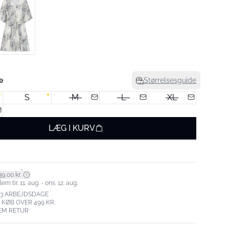
e
Størrelsesguide
S
M
L
XL
LÆG I KURV
*
9,00 kr.
m tir. 11. aug. - ons. 12. aug.
-3 ARBEJDSDAGE
. KØB OVER 499 KR.
EM RETUR