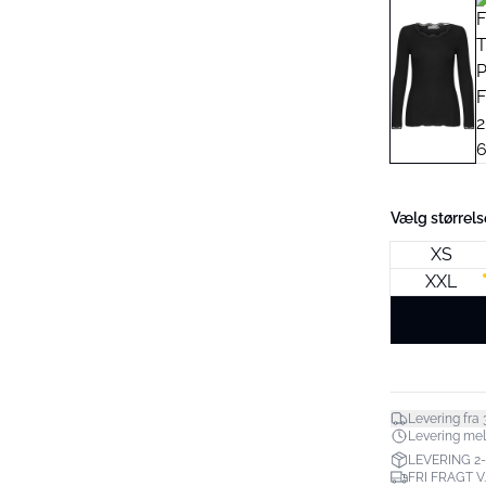
Vælg størrels
XS
XXL
Levering fra 3
Levering melle
LEVERING 2
FRI FRAGT V