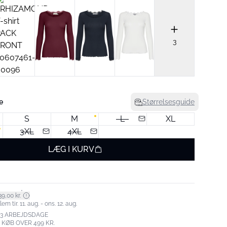
3
e
Størrelsesguide
S
M
L
XL
3XL
4XL
LÆG I KURV
*
9,00 kr.
m tir. 11. aug. - ons. 12. aug.
-3 ARBEJDSDAGE
. KØB OVER 499 KR.