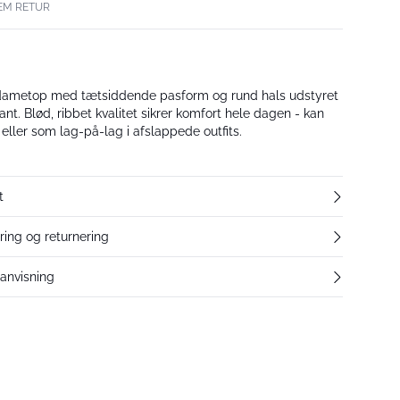
EM RETUR
ametop med tætsiddende pasform og rund hals udstyret
t. Blød, ribbet kvalitet sikrer komfort hele dagen - kan
eller som lag-på-lag i afslappede outfits.
t
ering og returnering
eanvisning