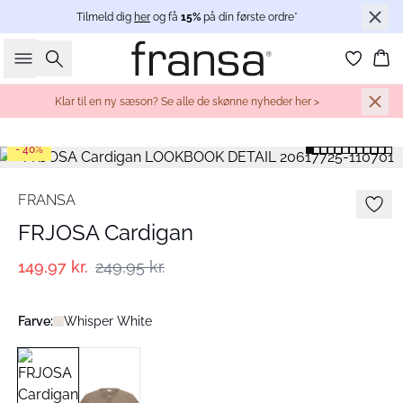
Tilmeld dig
her
og få
15%
på din første ordre*
Søg
Ku
Klar til en ny sæson? Se alle de skønne nyheder her >
- 40%
FRANSA
FRJOSA Cardigan
149,97 kr.
249,95 kr.
Farve:
Whisper White